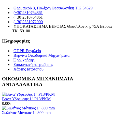
Θερμαϊκού 3, Πολίχνη Θεσσαλονίκη Τ.Κ 54629
(+30)2310764861
(+30)2310764861
(+30)2331072900
ΥΠΟΚΑΤΑΣΤΗΜΑ ΒΕΡΟΙΑΣ Θεσσαλονίκης 75Α Βέροια
ΤΚ. 59100
Πληροφορίες
GDPR Εργαλεία
Βεργίνα Οικοδομικά Μηχανήματα
Όροι χρήσης
Επικοινωνήστε μαζί μας
Χάρτης Ιστότοπου
ΟΙΚΟΔΟΜΙΚΑ ΜΗΧΑΝΗΜΑΤΑ
ΑΝΤΑΛΛΑΚΤΙΚΑ
Βάνα Ύδρευσης 1" Ρ13/ΡΚΜ
0,00€
Σωλήνας Μάνικας 1" 800 mm