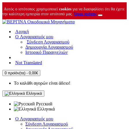
Αυτός ο ιστότοπος χρησιμοποιεί
cookies
για να διασφαλίσει ότι θα έχετε
την καλύτερη εμπειρία στον ιστότοπό μας.
Όροι χρήσης
Αρχική
O Λογαριασμός μου
Σύνδεση Λογαριασμού
Δημιουργία Λογαριασμού
Ιστορικό Παραγγελιών
Not Translated
0 προϊόν(τα) - 0,00€
Το καλάθι αγορών είναι άδειο!
Ελληνικά
Русский
Ελληνικά
O Λογαριασμός μου
Σύνδεση Λογαριασμού