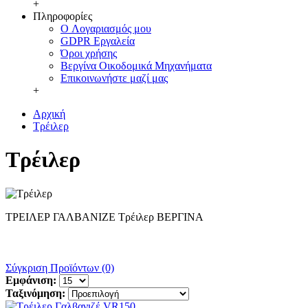
+
Πληροφορίες
O Λογαριασμός μου
GDPR Εργαλεία
Όροι χρήσης
Βεργίνα Οικοδομικά Μηχανήματα
Επικοινωνήστε μαζί μας
+
Αρχική
Τρέιλερ
Τρέιλερ
ΤΡΕΙΛΕΡ ΓΑΛΒΑΝΙΖΕ Τρέιλερ ΒΕΡΓΙΝΑ
Σύγκριση Προϊόντων (0)
Εμφάνιση:
Ταξινόμηση: